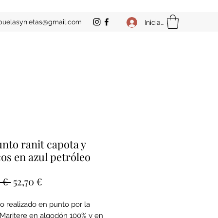
buelasynietas@gmail.com
Iniciar sesión
nto ranit capota y
os en azul petróleo
Precio
Precio
 € 
52,70 €
de
o realizado en punto por la
oferta
Maritere en algodón 100% y en