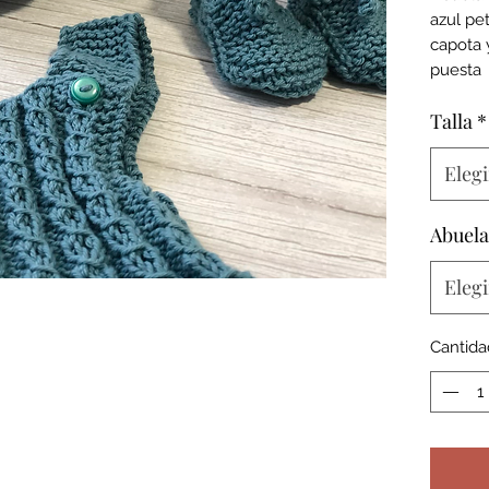
azul pe
capota 
puesta
Talla
*
Elegi
Abuela
Elegi
Cantida