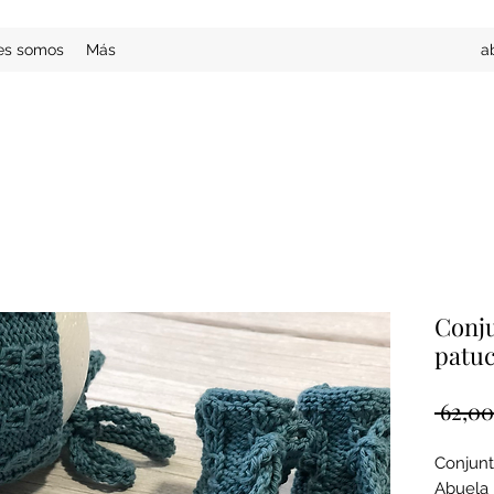
es somos
Más
a
Conju
patuc
 62,00
Conjunt
Abuela 