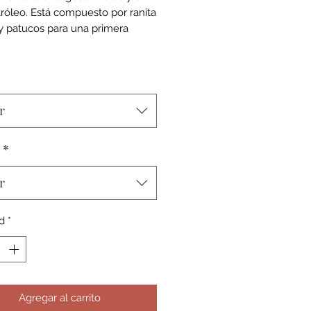
tróleo. Está compuesto por ranita
y patucos para una primera
r
*
r
d
*
Agregar al carrito