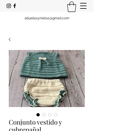
abuelasynietas@gmail.com
Conjunto vestido y
cubrepañal