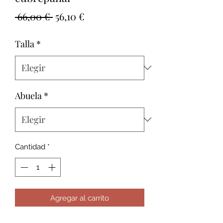
Precio
Precio
 66,00 € 
56,10 €
de
Talla
*
oferta
Abuela
*
Cantidad
*
Agregar al carrito